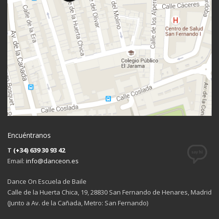
Encuéntranos
T
(+34) 639 30 93 42
Email:
info@danceon.es
Dance On Escuela de Baile
Calle de la Huerta Chica, 19, 28830 San Fernando de Henares, Madrid
(Junto a Av. de la Cañada, Metro: San Fernando)