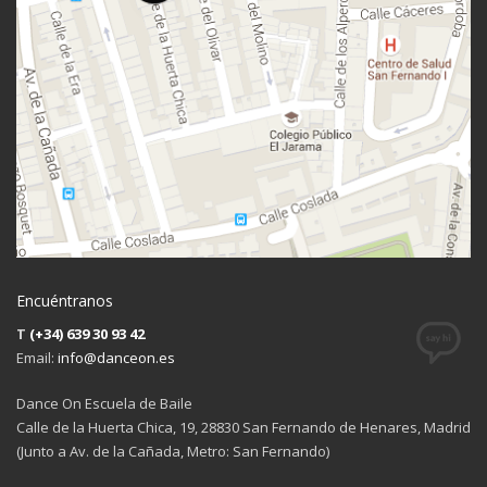
Encuéntranos
T
(+34) 639 30 93 42
Email:
info@danceon.es
Dance On Escuela de Baile
Calle de la Huerta Chica, 19, 28830 San Fernando de Henares, Madrid
(Junto a Av. de la Cañada, Metro: San Fernando)