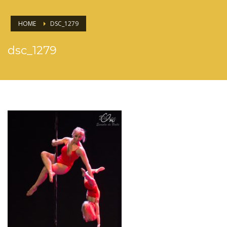
HOME
DSC_1279
dsc_1279