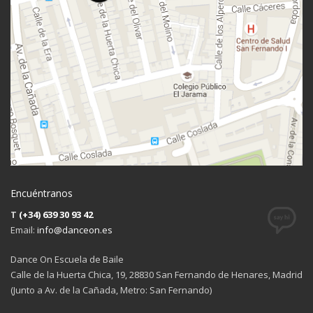
Encuéntranos
T
(+34) 639 30 93 42
Email:
info@danceon.es
Dance On Escuela de Baile
Calle de la Huerta Chica, 19, 28830 San Fernando de Henares, Madrid
(Junto a Av. de la Cañada, Metro: San Fernando)