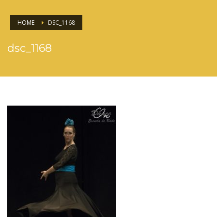
HOME
DSC_1168
dsc_1168