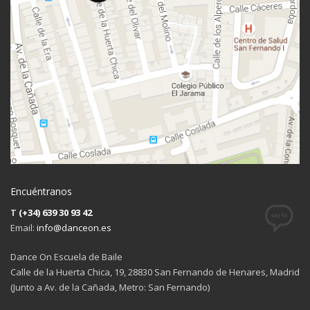
Encuéntranos
T
(+34) 639 30 93 42
Email:
info@danceon.es
Dance On Escuela de Baile
Calle de la Huerta Chica, 19, 28830 San Fernando de Henares, Madrid
(Junto a Av. de la Cañada, Metro: San Fernando)