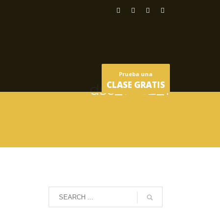
Prueba una
CLASE GRATIS
dsc_1062_1