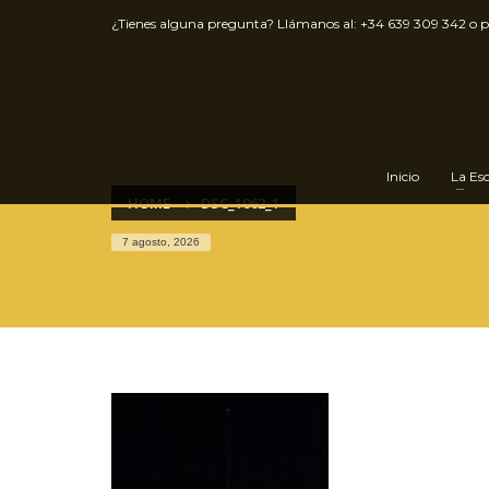
¿Tienes alguna pregunta? Llámanos al:
+34 639 309 342
o 
Inicio
La Es
HOME
DSC_1062_1
7 agosto, 2026