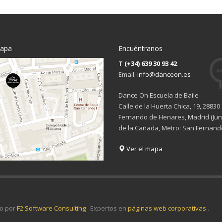
mapa
Encuéntranos
T
(+34) 639 30 93 42
Email:
info@danceon.es
Dance On Escuela de Baile
Calle de la Huerta Chica, 19, 28830
Fernando de Henares, Madrid (Junt
de la Cañada, Metro: San Fernand
Ver el mapa
o por
F2 Software Consulting
. Expertos en
páginas web corporativas
.