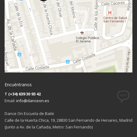
Encuéntranos
T
(+34) 639 30 93 42
Email:
info@danceon.es
Dance On Escuela de Baile
Calle de la Huerta Chica, 19, 28830 San Fernando de Henares, Madrid
(Junto a Av. de la Cañada, Metro: San Fernando)