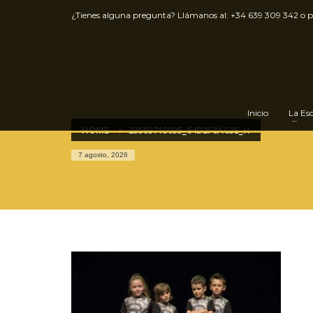
¿Tienes alguna pregunta? Llámanos al:
+34 639 309 342
o 
Inicio
La Es
HOME
23593713035_64D2F8AC3E_H
7 agosto, 2026