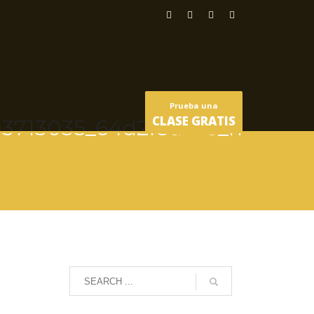
Prueba una
CLASE GRATIS
93713035_64d2f8ac3e_h