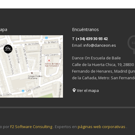
mapa
Encuéntranos
T
(+34) 639 30 93 42
Email:
info@danceon.es
Dance On Escuela de Baile
Calle de la Huerta Chica, 19, 28830
Fernando de Henares, Madrid (Junt
de la Cañada, Metro: San Fernand
Ver el mapa
o por
F2 Software Consulting
. Expertos en
páginas web corporativas
.