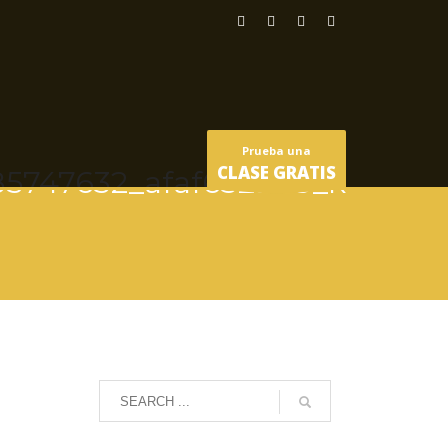
Prueba una
CLASE GRATIS
85747632_afaf632909_k