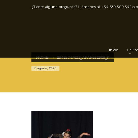
¿Tienes alguna pregunta? Llámanos al:
+34 639 309 342
o 
Inicio
La Es
HOME
23485747632_AFAF632909_K
8 agosto, 2026