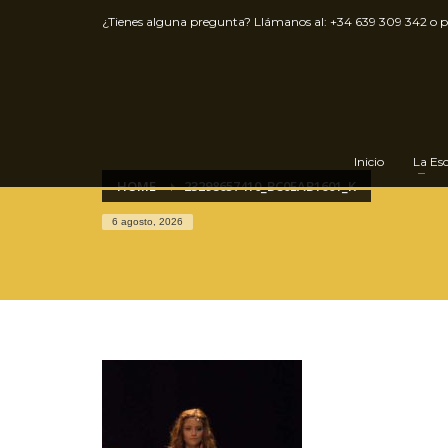
¿Tienes alguna pregunta? Llámanos al:
+34 639 309 342
o 
Inicio
La Es
HOME
23298657410_BC0EAB1601_K
6 agosto, 2026