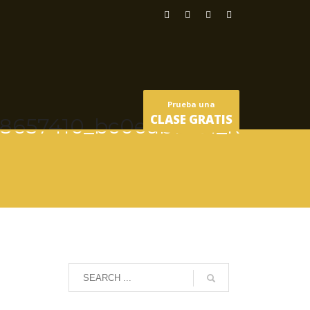
Prueba una
CLASE GRATIS
8657410_bc0eab1601_k