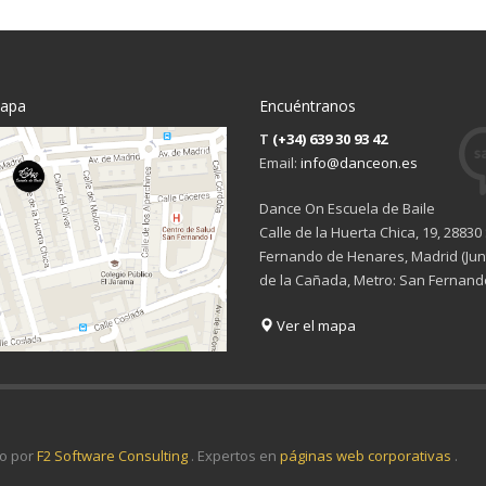
mapa
Encuéntranos
T
(+34) 639 30 93 42
Email:
info@danceon.es
Dance On Escuela de Baile
Calle de la Huerta Chica, 19, 28830
Fernando de Henares, Madrid (Junt
de la Cañada, Metro: San Fernand
Ver el mapa
o por
F2 Software Consulting
. Expertos en
páginas web corporativas
.