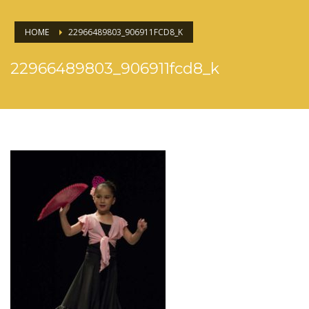
HOME
22966489803_906911FCD8_K
22966489803_906911fcd8_k