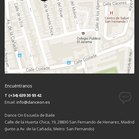
Encuéntranos
T
(+34) 639 30 93 42
Email:
info@danceon.es
Dance On Escuela de Baile
Calle de la Huerta Chica, 19, 28830 San Fernando de Henares, Madrid
(Junto a Av. de la Cañada, Metro: San Fernando)