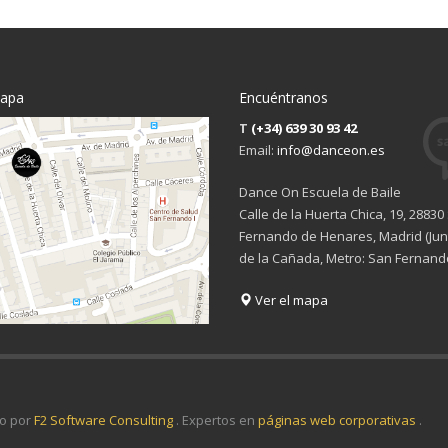
mapa
Encuéntranos
T
(+34) 639 30 93 42
Email:
info@danceon.es
Dance On Escuela de Baile
Calle de la Huerta Chica, 19, 28830
Fernando de Henares, Madrid (Junt
de la Cañada, Metro: San Fernand
Ver el mapa
o por
F2 Software Consulting
. Expertos en
páginas web corporativas
.