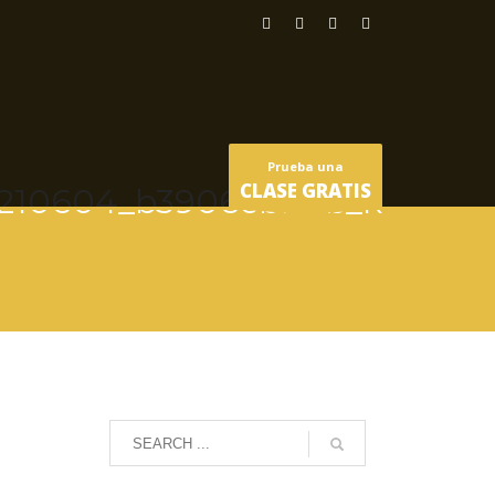
Prueba una
CLASE GRATIS
210604_b3906cbb4b_k