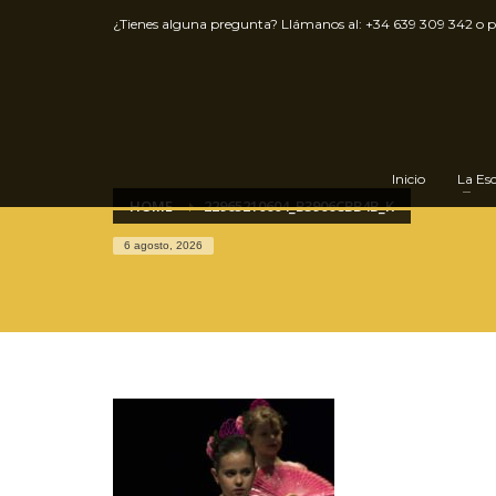
¿Tienes alguna pregunta? Llámanos al:
+34 639 309 342
o 
Inicio
La Es
HOME
22965210604_B3906CBB4B_K
6 agosto, 2026