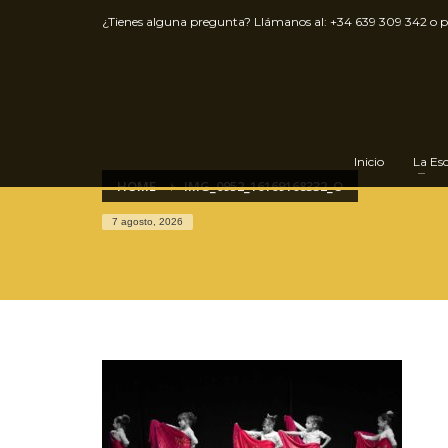
¿Tienes alguna pregunta? Llámanos al:
+34 639 309 342
o 
Inicio
La Es
HOME
IMG_0952_16169168332_O
7 agosto, 2026