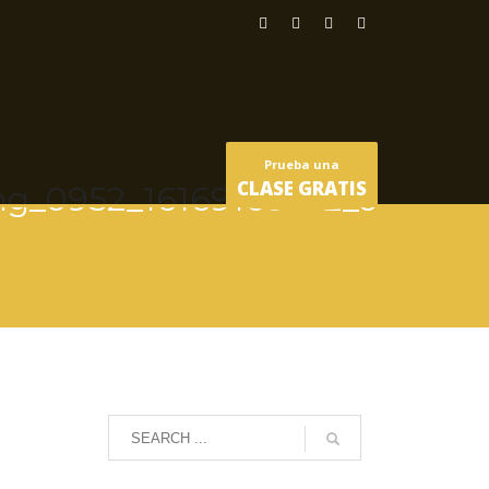
Prueba una
CLASE GRATIS
mg_0952_16169168332_o