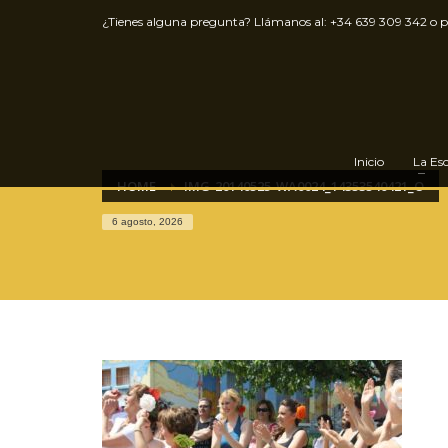
¿Tienes alguna pregunta? Llámanos al:
+34 639 309 342
o 
Inicio
La Es
HOME
IMG-20140525-WA0024_14353540421_O
6 agosto, 2026