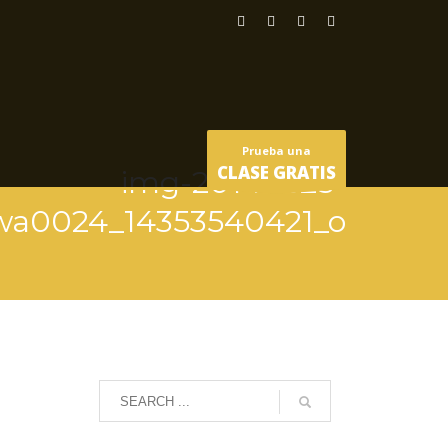
Prueba una
CLASE GRATIS
img-20140525-
wa0024_14353540421_o