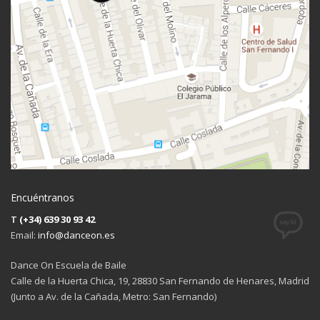
Encuéntranos
T
(+34) 639 30 93 42
Email:
info@danceon.es
Dance On Escuela de Baile
Calle de la Huerta Chica, 19, 28830 San Fernando de Henares, Madrid
(Junto a Av. de la Cañada, Metro: San Fernando)