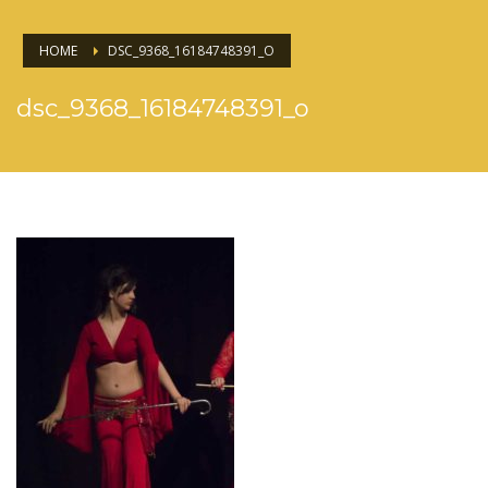
HOME
DSC_9368_16184748391_O
dsc_9368_16184748391_o