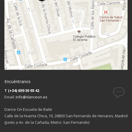
Encuéntranos
T
(+34) 639 30 93 42
Email:
info@danceon.es
Dance On Escuela de Baile
Calle de la Huerta Chica, 19, 28830 San Fernando de Henares, Madrid
(Junto a Av. de la Cañada, Metro: San Fernando)