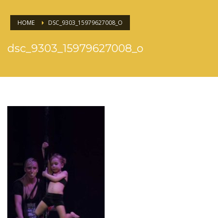
HOME
DSC_9303_15979627008_O
dsc_9303_15979627008_o