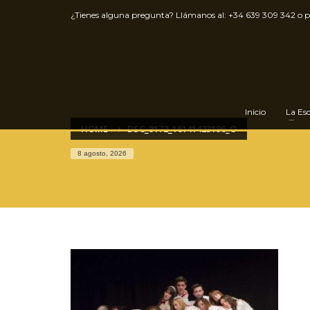
¿Tienes alguna pregunta? Llámanos al:
+34 639 309 342
o 
Inicio
La Es
HOME
DSC_9172_16141423196_O
8 agosto, 2026