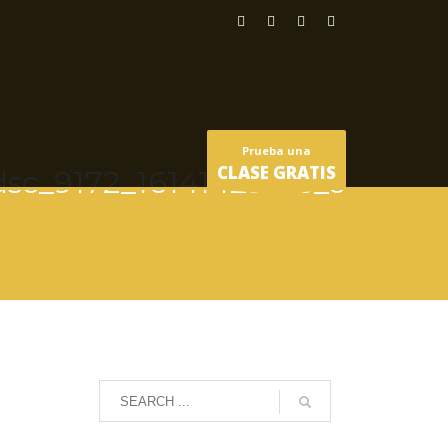
Prueba una
CLASE GRATIS
dsc_9172_16141423196_o