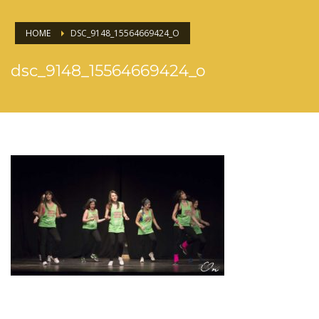
HOME
DSC_9148_15564669424_O
dsc_9148_15564669424_o