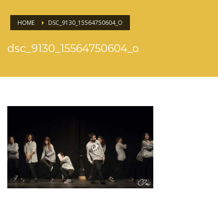
HOME
DSC_9130_15564750604_O
dsc_9130_15564750604_o