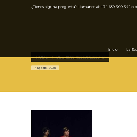
¿Tienes alguna pregunta? Llámanos al:
+34 639 309 342
o 
Inicio
La Es
HOME
DSC_8966_15567563553_O
7 agosto, 2026