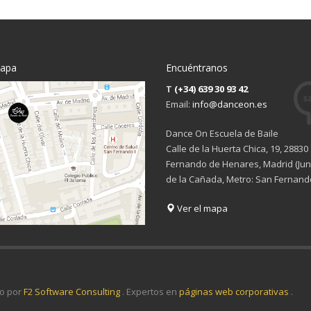
mapa
Encuéntranos
T
(+34) 639 30 93 42
Email:
info@danceon.es
Dance On Escuela de Baile
Calle de la Huerta Chica, 19, 28830
Fernando de Henares, Madrid (Junt
de la Cañada, Metro: San Fernand
Ver el mapa
o por
F2 Software Consulting
. Expertos en
páginas web corporativas
.