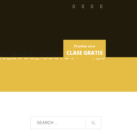
Prueba una
CLASE GRATIS
sc_8966_15567563553_o