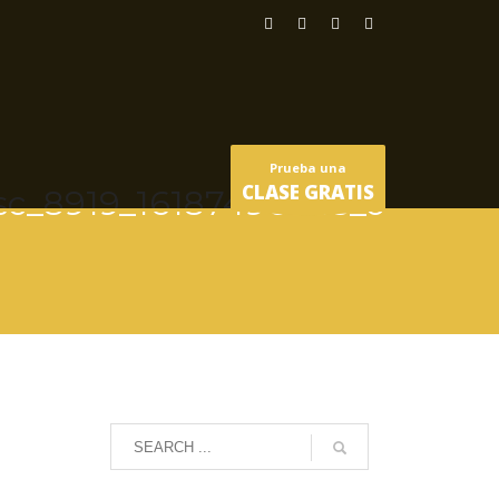
Prueba una
CLASE GRATIS
sc_8919_16187496645_o