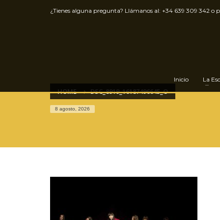
¿Tienes alguna pregunta? Llámanos al:
+34 639 309 342
o 
Inicio
La Es
HOME
DSC_8919_16187496645_O
8 agosto, 2026