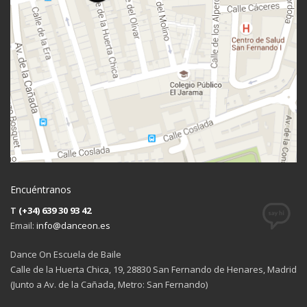
Encuéntranos
T
(+34) 639 30 93 42
Email:
info@danceon.es
Dance On Escuela de Baile
Calle de la Huerta Chica, 19, 28830 San Fernando de Henares, Madrid
(Junto a Av. de la Cañada, Metro: San Fernando)