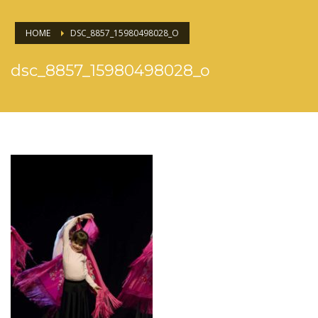
HOME
DSC_8857_15980498028_O
dsc_8857_15980498028_o