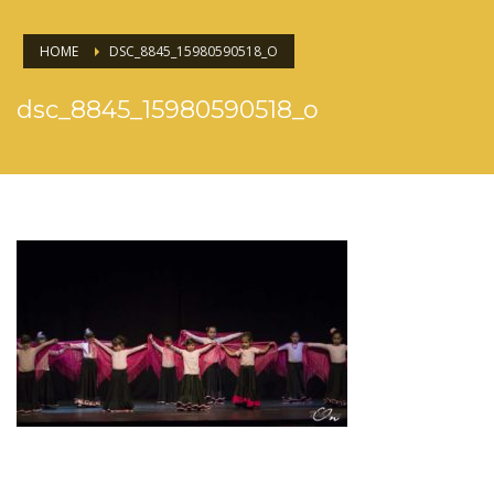
HOME
DSC_8845_15980590518_O
dsc_8845_15980590518_o