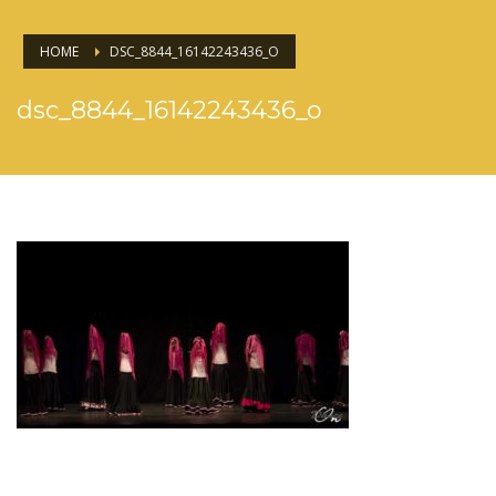
HOME
DSC_8844_16142243436_O
dsc_8844_16142243436_o