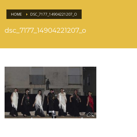
HOME
DSC_7177_14904221207_O
dsc_7177_14904221207_o