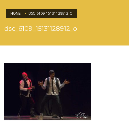
HOME
DSC_6109_15131128912_O
dsc_6109_15131128912_o