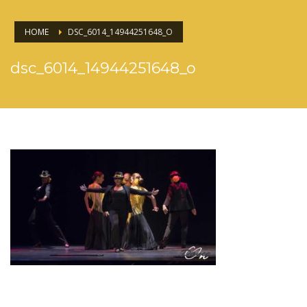
HOME
DSC_6014_14944251648_O
dsc_6014_14944251648_o