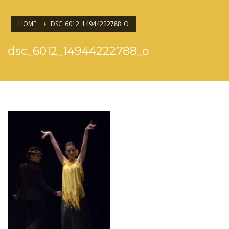
HOME
DSC_6012_14944222788_O
dsc_6012_14944222788_o