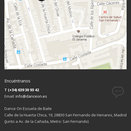
Encuéntranos
T
(+34) 639 30 93 42
Email:
info@danceon.es
Dance On Escuela de Baile
Calle de la Huerta Chica, 19, 28830 San Fernando de Henares, Madrid
(Junto a Av. de la Cañada, Metro: San Fernando)