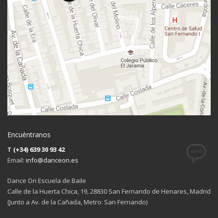
Encuéntranos
T
(+34) 639 30 93 42
Email:
info@danceon.es
Dance On Escuela de Baile
Calle de la Huerta Chica, 19, 28830 San Fernando de Henares, Madrid
(Junto a Av. de la Cañada, Metro: San Fernando)