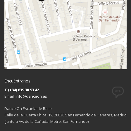
Encuéntranos
T
(+34) 639 30 93 42
Email:
info@danceon.es
Dance On Escuela de Baile
Calle de la Huerta Chica, 19, 28830 San Fernando de Henares, Madrid
(Junto a Av. de la Cañada, Metro: San Fernando)