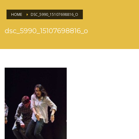
HOME
DSC_5990_15107698816_O
dsc_5990_15107698816_o