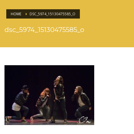
HOME
DSC_5974_15130475585_O
dsc_5974_15130475585_o