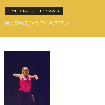
HOME
DSC_5943_14943420727_O
dsc_5943_14943420727_o