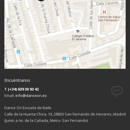
Encuéntranos
T
(+34) 639 30 93 42
Email:
info@danceon.es
Dance On Escuela de Baile
Calle de la Huerta Chica, 19, 28830 San Fernando de Henares, Madrid
(Junto a Av. de la Cañada, Metro: San Fernando)