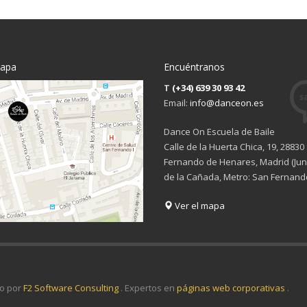
mapa
Encuéntranos
T
(+34) 639 30 93 42
Email:
info@danceon.es
Dance On Escuela de Baile
Calle de la Huerta Chica, 19, 28830
Fernando de Henares, Madrid (Junt
de la Cañada, Metro: San Fernand
Ver el mapa
o por
F2 Software Consulting
. Expertos en
páginas web corporativas
.