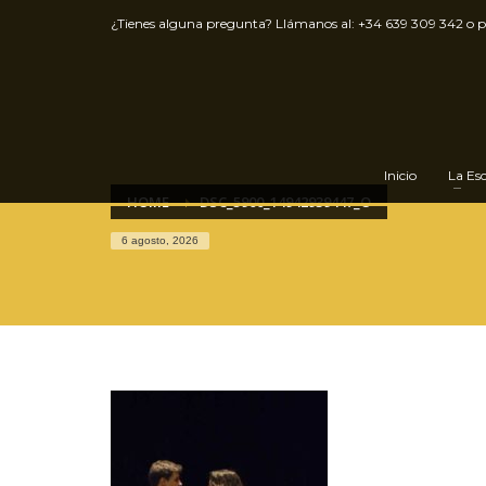
¿Tienes alguna pregunta? Llámanos al:
+34 639 309 342
o 
Inicio
La Es
HOME
DSC_5900_14942939447_O
6 agosto, 2026