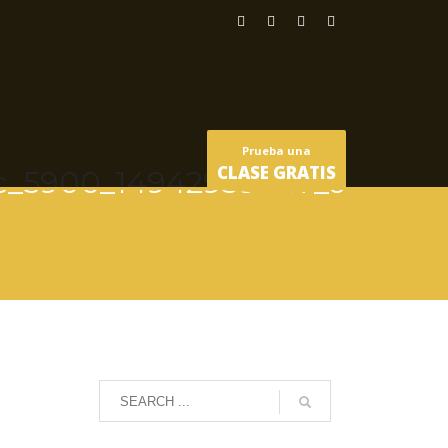
Prueba una
CLASE GRATIS
c_5900_14942939447_o