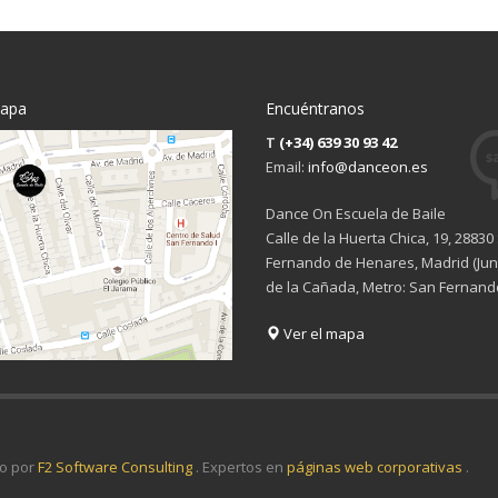
mapa
Encuéntranos
T
(+34) 639 30 93 42
Email:
info@danceon.es
Dance On Escuela de Baile
Calle de la Huerta Chica, 19, 28830
Fernando de Henares, Madrid (Junt
de la Cañada, Metro: San Fernand
Ver el mapa
o por
F2 Software Consulting
. Expertos en
páginas web corporativas
.