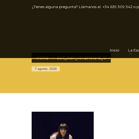
¿Tienes alguna pregunta? Llámanos al:
+34 639 309 342
o 
Inicio
La Es
HOME
DSC_5857_15129150345_O
7 agosto, 2026