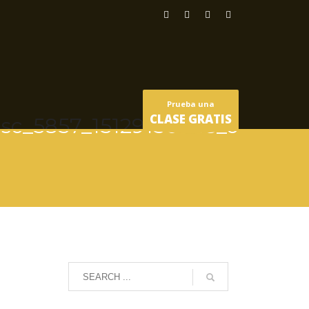
Prueba una
CLASE GRATIS
sc_5857_15129150345_o