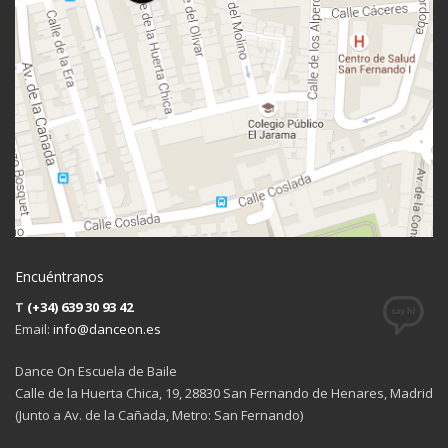
Encuéntranos
T
(+34) 639 30 93 42
Email:
info@danceon.es
Dance On Escuela de Baile
Calle de la Huerta Chica, 19, 28830 San Fernando de Henares, Madrid
(Junto a Av. de la Cañada, Metro: San Fernando)