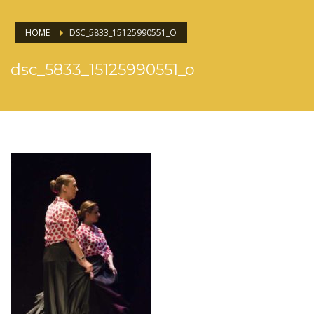
HOME
DSC_5833_15125990551_O
dsc_5833_15125990551_o