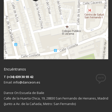
Encuéntranos
T
(+34) 639 30 93 42
Email:
info@danceon.es
Dance On Escuela de Baile
Calle de la Huerta Chica, 19, 28830 San Fernando de Henares, Madrid
(Junto a Av. de la Cañada, Metro: San Fernando)