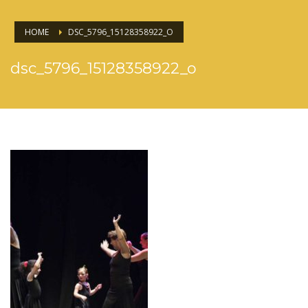
HOME
DSC_5796_15128358922_O
dsc_5796_15128358922_o