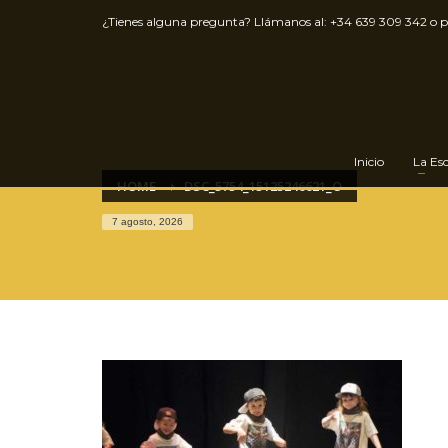
¿Tienes alguna pregunta? Llámanos al:
+34 639 309 342
o 
Inicio
La Es
HOME
DSC_5754_15125246621_O
7 agosto, 2026