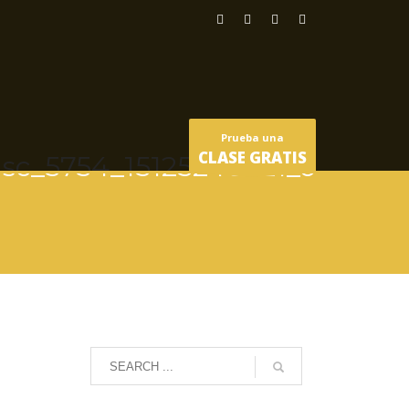
Prueba una
CLASE GRATIS
sc_5754_15125246621_o