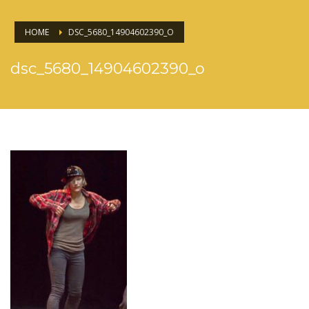
HOME
DSC_5680_14904602390_O
dsc_5680_14904602390_o