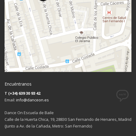
Encuéntranos
T
(+34) 639 30 93 42
Email:
info@danceon.es
Dance On Escuela de Baile
Calle de la Huerta Chica, 19, 28830 San Fernando de Henares, Madrid
(Junto a Av. de la Cañada, Metro: San Fernando)