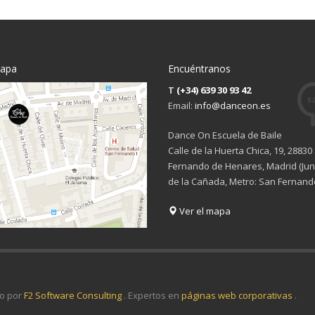
mapa
Encuéntranos
T
(+34) 639 30 93 42
Email:
info@danceon.es
Dance On Escuela de Baile
Calle de la Huerta Chica, 19, 28830
Fernando de Henares, Madrid (Junt
de la Cañada, Metro: San Fernand
Ver el mapa
o por
F2 Software Consulting
. Expertos en
páginas web corporativas
.