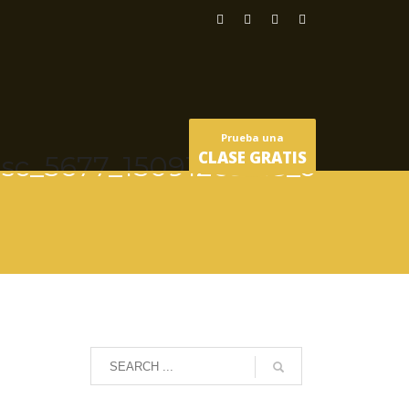
Prueba una
CLASE GRATIS
sc_5677_15091263215_o