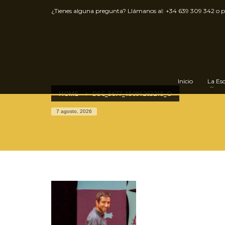
¿Tienes alguna pregunta? Llámanos al:
+34 639 309 342
o 
Inicio
La Es
HOME
DSC_5677_15091263215_O
7 agosto, 2026