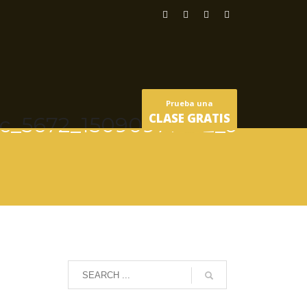
Prueba una
CLASE GRATIS
c_5672_15090971492_o