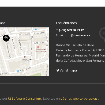
mapa
Encuéntranos
T
(+34) 639 30 93 42
Email:
info@danceon.es
Dance On Escuela de Baile
Calle de la Huerta Chica, 19, 28830
Fernando de Henares, Madrid (Junt
de la Cañada, Metro: San Fernand
Ver el mapa
o por
F2 Software Consulting
. Expertos en
páginas web corporativas
.