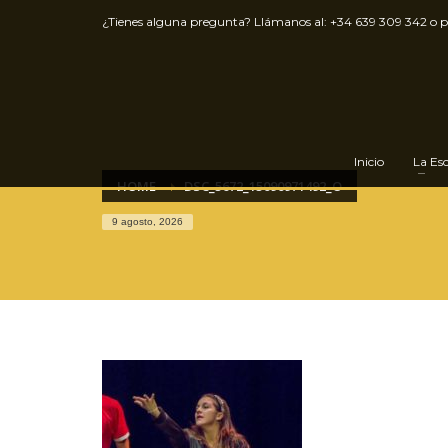
¿Tienes alguna pregunta? Llámanos al:
+34 639 309 342
o 
Inicio
La Es
HOME
DSC_5672_15090971492_O
9 agosto, 2026