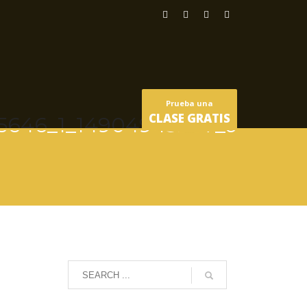
Prueba una
CLASE GRATIS
5646_1_14904943207_o