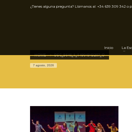
¿Tienes alguna pregunta? Llámanos al:
+34 639 309 342
o 
Inicio
La Es
HOME
DSC_5646_1_14904943207_O
7 agosto, 2026