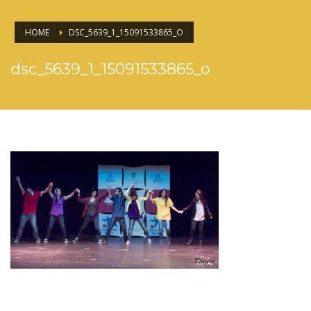
HOME
DSC_5639_1_15091533865_O
dsc_5639_1_15091533865_o