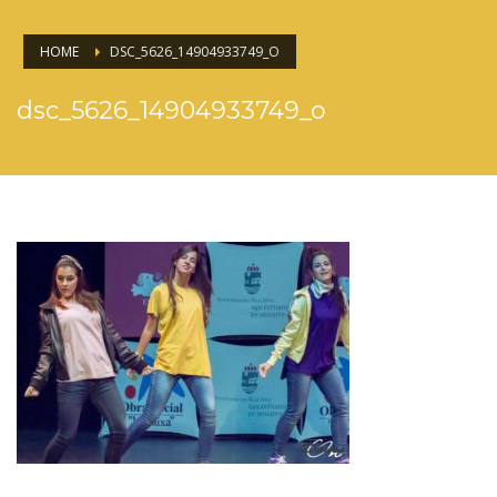
HOME
DSC_5626_14904933749_O
dsc_5626_14904933749_o