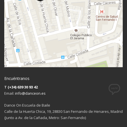
Encuéntranos
T
(+34) 639 30 93 42
Email:
info@danceon.es
Dance On Escuela de Baile
Calle de la Huerta Chica, 19, 28830 San Fernando de Henares, Madrid
(Junto a Av. de la Cañada, Metro: San Fernando)