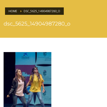
HOME
DSC_5625_14904987280_O
dsc_5625_14904987280_o