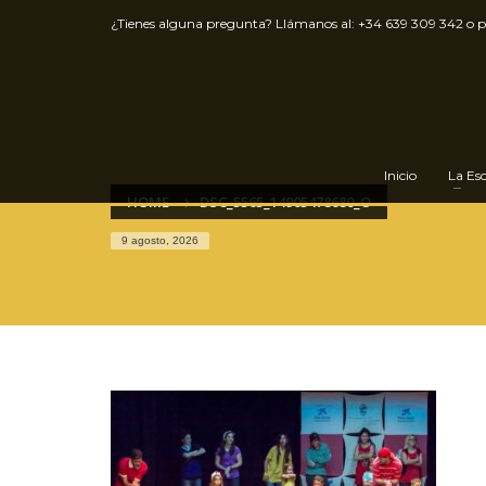
¿Tienes alguna pregunta? Llámanos al:
+34 639 309 342
o 
Inicio
La Es
HOME
DSC_5565_14905478680_O
9 agosto, 2026