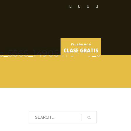
Prueba una
CLASE GRATIS
c_5565_14905478680_o