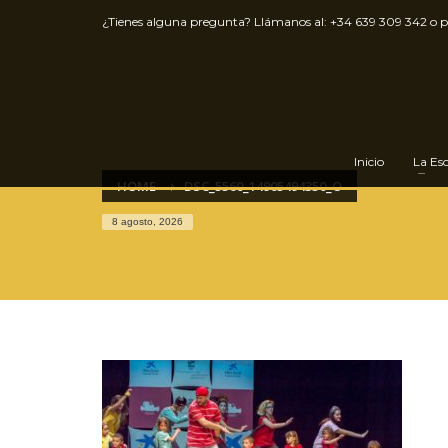
¿Tienes alguna pregunta? Llámanos al:
+34 639 309 342
o 
Inicio
La Es
HOME
DSC_5560_14905494350_O
8 agosto, 2026