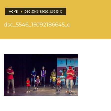
HOME
DSC_5546_15092186645_O
dsc_5546_15092186645_o