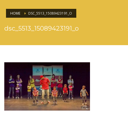
HOME
DSC_5513_15089423191_O
dsc_5513_15089423191_o