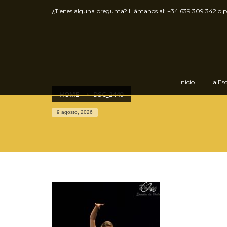
¿Tienes alguna pregunta? Llámanos al:
+34 639 309 342
o 
Inicio
La Es
HOME
DSC_2440
9 agosto, 2026