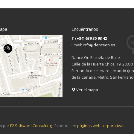
mapa
Encuéntranos
T
(+34) 639 30 93 42
Email:
info@danceon.es
Dance On Escuela de Baile
Calle de la Huerta Chica, 19, 28830
Fernando de Henares, Madrid (Junt
de la Cañada, Metro: San Fernand
Ver el mapa
o por
F2 Software Consulting
. Expertos en
páginas web corporativas
.