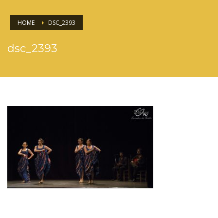
HOME
DSC_2393
dsc_2393