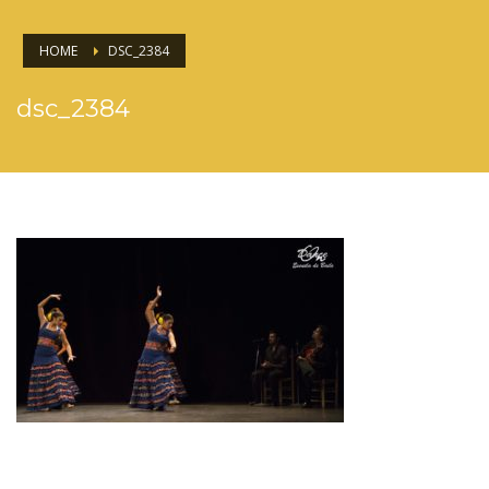
HOME
DSC_2384
dsc_2384